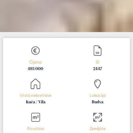
Cijena
ID
495 000
2447
Vrsta nekretnine
Lokacija
Kuća / Vila
Budva
Površina
Zemljište