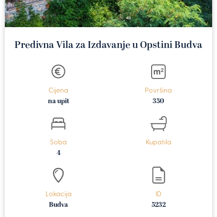
Predivna Vila za Izdavanje u Opstini Budva
Cijena
Površina
na upit
350
Soba
Kupatila
4
Lokacija
ID
Budva
5232