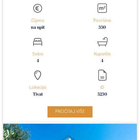
Cijena
Površina
na upit
350
Soba
Kupatila
4
4
Lokacija
ID
Tivat
5230
PROČITAJ VIŠE